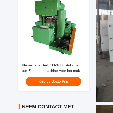
Kleine capaciteit 700-1000 stuks per
uur Eierenbakmachine voor het maken
van eierenbakken Eieren kartonnen
Krijg de Beste Prijs
Schoenenbakken Kinderbakken en
andere bakken
NEEM CONTACT MET ONS OP