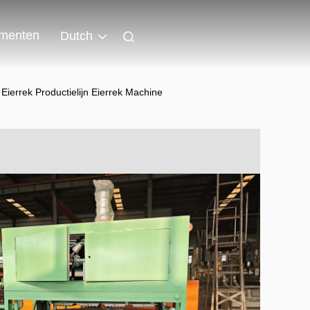
menten
Dutch
ierrek Productielijn Eierrek Machine