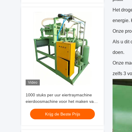
kleine bedrijven idee aluminium malen
Het droge
energie. 
Onze prod
Als u dit
doen.
Onze mach
zelfs 3 v
Video
1000 stuks per uur eiertraymachine
eierdoosmachine voor het maken van
eiertrays eierdozen schoenentrays
Krijg de Beste Prijs
kinderdagverblijven voor klein zakelijk
idee