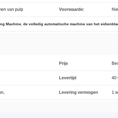
men van pulp
Voorwaarde:
Ni
,
ing Machine
de volledig automatische machine van het eidienbla
Prijs
Be
Levertijd
40 
on,
Levering vermogen
1 s