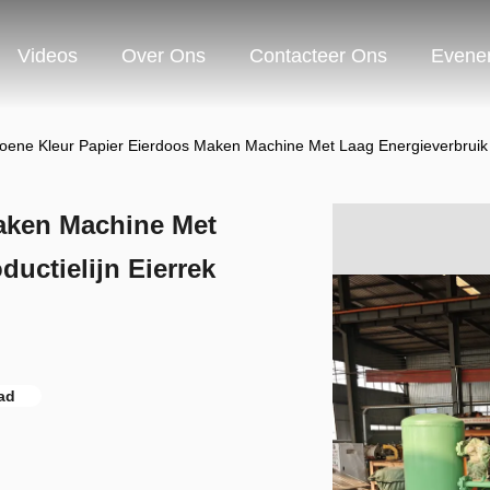
Videos
Over Ons
Contacteer Ons
Evene
oene Kleur Papier Eierdoos Maken Machine Met Laag Energieverbruik E
aken Machine Met
ductielijn Eierrek
ad