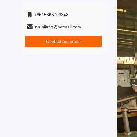
+8615665703348
jnrunliang@hotmail.com
Contact opnemen