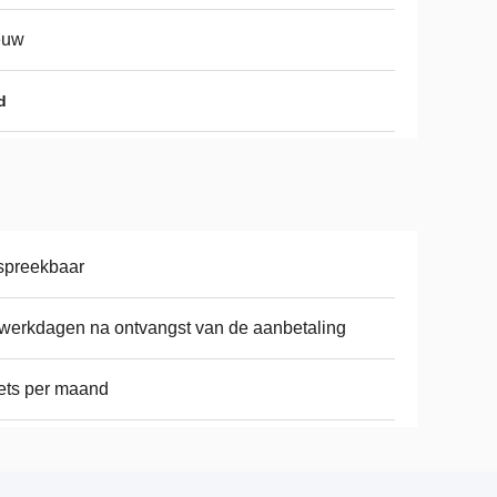
euw
d
spreekbaar
werkdagen na ontvangst van de aanbetaling
ets per maand