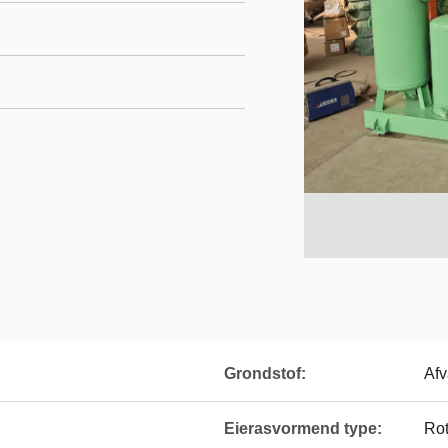
Grondstof:
Afv
Eierasvormend type:
Rot