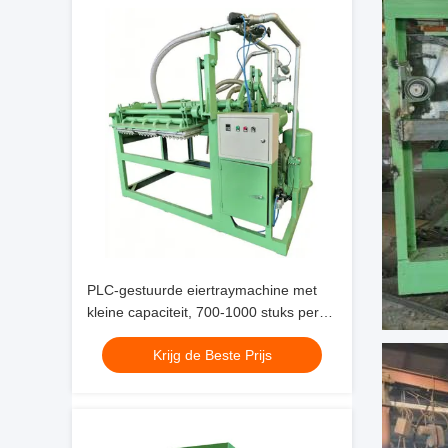
PLC-gestuurde eiertraymachine met
kleine capaciteit, 700-1000 stuks per
uur, voor het maken van eiertrays,
Krijg de Beste Prijs
eierdozen, schoenentrays,
kinderdagbladen en andere trays