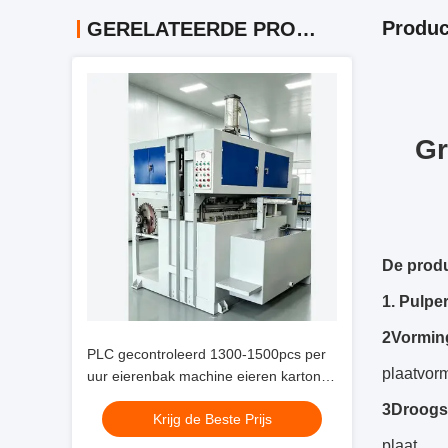
Produc
GERELATEERDE PRODUCTEN
Gr
De produ
1.
Pulpe
2Vormin
PLC gecontroleerd 1300-1500pcs per
plaatvorm
uur eierenbak machine eieren karton
machine voor het maken van
3Droogs
Krijg de Beste Prijs
eierenbakken eierenbakken
schoenenbakken kinderbakken voor
plaat