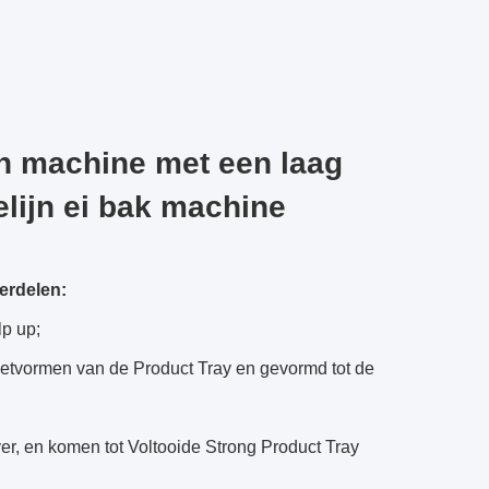
en machine met een laag
elijn ei bak machine
derdelen:
lp up;
gietvormen van de Product Tray en gevormd tot de
r, en komen tot Voltooide Strong Product Tray