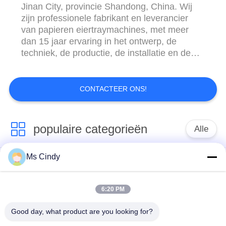
Jinan City, provincie Shandong, China. Wij
zijn professionele fabrikant en leverancier
van papieren eiertraymachines, met meer
dan 15 jaar ervaring in het ontwerp, de
techniek, de productie, de installatie en de
bediening van de machine. Ons bedrijf is een
van de toonaangevende ondernemingen die
voor het eerst de nationale productielicentie
CONTACTEER ONS!
voor papieren eiertraymachines in China
heeft verkregen. We ...
populaire categorieën
Alle
Ms Cindy
Document Ei Tray
productielijn voor
Making Machine
eiertrays
6:20 PM
Eikarton het Maken
klein eidienblad die
Good day, what product are you looking for?
Machine
machine maken