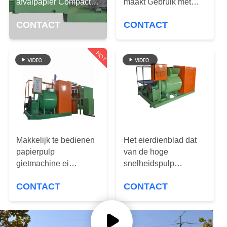
KWALITEITSCONTROLE
afvalpapier Compacte
maakt Gebruik met
structuur
lange levensuur
CONTACT
CONTACT
CONTACTEER
ONS
HOT
NIEUWS
ALLE
GEVALLEN
Makkelijk te bedienen
Het eierdienblad dat
papierpulp
van de hoge
VRAAG
gietmachine ei
snelheidspulp
verpakkingsdoos
Machine, Eierdienblad
EEN
CONTACT
CONTACT
maker
Productie-eenheid
OFFERTE
maakt
AAN