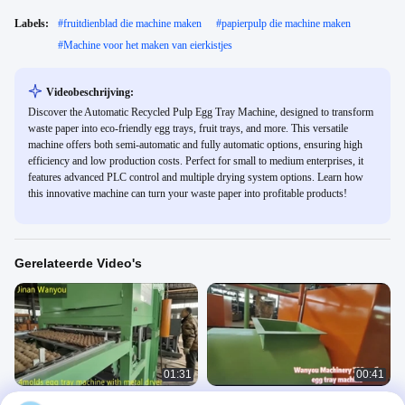
Labels:
#
fruitdienblad die machine maken
#
papierpulp die machine maken
#
Machine voor het maken van eierkistjes
Videobeschrijving:
Discover the Automatic Recycled Pulp Egg Tray Machine, designed to transform
waste paper into eco-friendly egg trays, fruit trays, and more. This versatile
machine offers both semi-automatic and fully automatic options, ensuring high
efficiency and low production costs. Perfect for small to medium enterprises, it
features advanced PLC control and multiple drying system options. Learn how
this innovative machine can turn your waste paper into profitable products!
Gerelateerde Video's
01:31
00:41
papierpulp molding eierrekje making
Laag Pulp Vormend Vergeldend Type