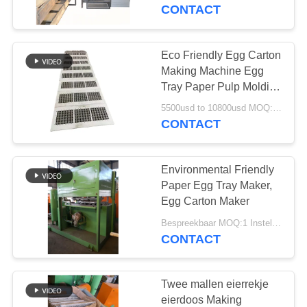
KWALITEITSCONTROLE
snelheid maakt
CONTACT
CONTACTEER
Eco Friendly Egg Carton
ONS
Making Machine Egg
Tray Paper Pulp Molding
Machine voor duurzame
NIEUWS
5500usd to 10800usd MOQ:1 Instellen
verpakkingsoplossingen
CONTACT
ALLE
Environmental Friendly
GEVALLEN
Paper Egg Tray Maker,
Egg Carton Maker
VRAAG
Bespreekbaar MOQ:1 Instellen
CONTACT
EEN
OFFERTE
AAN
Twee mallen eierrekje
eierdoos Making