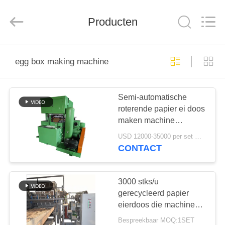
2026
Jinan
Wanyou
Packing
Producten
Machinery
Factory.
All
Rights
THUIS
Reserved.
egg box making machine
PRODUCTEN
Semi-automatische
roterende papier ei doos
VIDEOS
maken machine
1300pcs / uur
USD 12000-35000 per set MOQ:1
OVER
CONTACT
ONS
3000 stks/u
FABRIEKSREIS
gerecycleerd papier
eierdoos die machine
roterende type hoge
Bespreekbaar MOQ:1SET