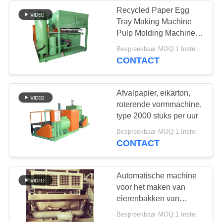
Recycled Paper Egg
Tray Making Machine
Pulp Molding Machine
Energiebesparing
Bespreekbaar MOQ:1 Instellen
CONTACT
Afvalpapier, eikarton,
roterende vormmachine,
type 2000 stuks per uur
Bespreekbaar MOQ:1 Instellen
CONTACT
Automatische machine
voor het maken van
eierenbakken van
papierpulp met een
Bespreekbaar MOQ:1 Instellen
droger voor