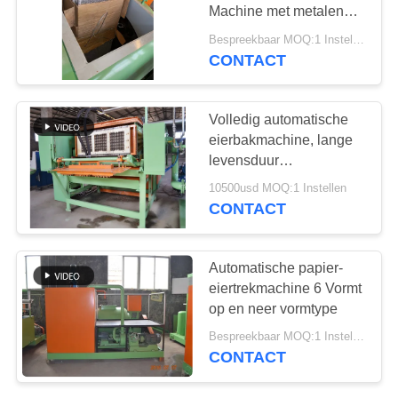
Machine met metalen
SITEMAP
droger
Bespreekbaar MOQ:1 Instellen
CONTACT
PRIVACYBELEID
Volledig automatische
eierbakmachine, lange
levensduur
eiendoosmachine
10500usd MOQ:1 Instellen
CONTACT
Automatische papier-
eiertrekmachine 6 Vormt
op en neer vormtype
Bespreekbaar MOQ:1 Instellen
CONTACT