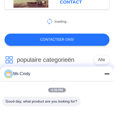
CONTACT
eierenbakken
loading...
CONTACTEER ONS!
populaire categorieën
Alle
Ms Cindy
Document Ei Tray
productielijn voor
Making Machine
eiertrays
4:36 PM
Eikarton het Maken
klein eidienblad die
Good day, what product are you looking for?
Machine
machine maken