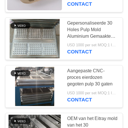
KWALITEITSCONTROLE
CONTACT
CONTACTEER
Gepersonaliseerde 30
78
ONS
Holes Pulp Mold
Eikarton het Maken
Aluminium Gemaakte
Papierpulp
NIEUWS
Machine
USD 1000 per set MOQ:1 Instellen
CONTACT
ALLE
Aangepaste CNC-
GEVALLEN
proces eierdozen
gegoten pulp 30 gaten
48
VRAAG
USD 1000 per set MOQ:1 Instellen
klein eidienblad die
CONTACT
EEN
machine maken
OFFERTE
AAN
OEM van het Eitray mold
van het 30