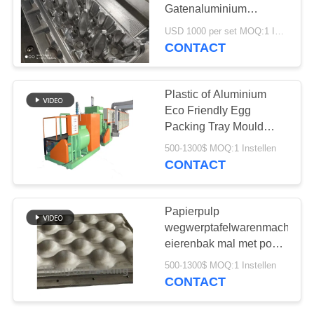
Gatenaluminium
SITEMAP
Pulpvorm
USD 1000 per set MOQ:1 Instellen
CONTACT
65
PRIVACYBELEID
machine voor het
Plastic of Aluminium
maken van eiertrays
Eco Friendly Egg
Packing Tray Mould
Voor Egg Tray Machine
500-1300$ MOQ:1 Instellen
CONTACT
62
Papierpulp
de vormende
wegwerptafelwarenmachine
eierenbak mal met poets
machine van de
oppervlaktebehandeling
500-1300$ MOQ:1 Instellen
papierpulp
CONTACT