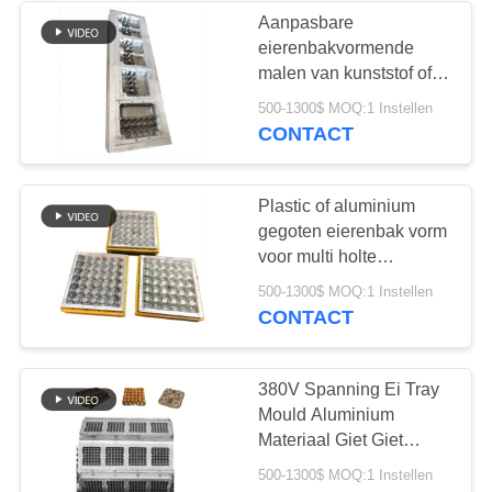
Aanpasbare
eierenbakvormende
36
malen van kunststof of
Ei Tray Packaging
aluminium
500-1300$ MOQ:1 Instellen
CONTACT
Machine
Plastic of aluminium
gegoten eierenbak vorm
voor multi holte
productie eierenbak
27
500-1300$ MOQ:1 Instellen
maken machine
CONTACT
Machine voor het
maken van
380V Spanning Ei Tray
Mould Aluminium
appelbakjes
Materiaal Giet Giet
OEM-proces
500-1300$ MOQ:1 Instellen