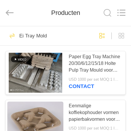
2026
Jinan
Wanyou
Packing
Producten
Machinery
Factory.
All
Rights
THUIS
Reserved.
108
Ei Tray Mold
Document Ei Tray
PRODUCTEN
Making Machine
Paper Egg Tray Machine
20/30/6/12/15/18 Holte
VIDEOS
Pulp Tray Mould voor
gevormde
USD 1000 per set MOQ:1 Instellen
pulpproducten
OVER
CONTACT
102
ONS
productielijn voor
Eenmalige
FABRIEKSREIS
koffiekophouder vormen
eiertrays
papierbakvormen voor 4
kopjes
USD 1000 per set MOQ:1 Instellen