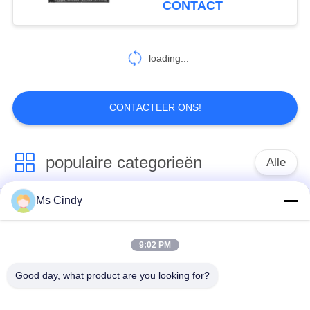
CONTACT
12
loading...
Ei Tray Mold
CONTACTEER ONS!
populaire categorieën
Alle
44
machine voor het
Ms Cindy
Document Ei Tray
productielijn voor
vormen van
Making Machine
eiertrays
9:02 PM
eiertrays
Eikarton het Maken
klein eidienblad die
Good day, what product are you looking for?
Machine
machine maken