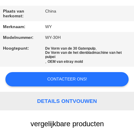
KWALITEITSCONTROLE
Plaats van
China
herkomst:
CONTACTEER
Merknaam:
WY
ONS
Modelnummer:
WY-30H
NIEUWS
Hoogtepunt:
,
De Vorm van de 30 Gatenpulp
De Vorm van de het dienbladmachine van het
pulpei
,
OEM van eitray mold
ALLE
GEVALLEN
CONTACTEER ONS!
VRAAG
DETAILS ONTVOUWEN
EEN
OFFERTE
vergelijkbare producten
AAN