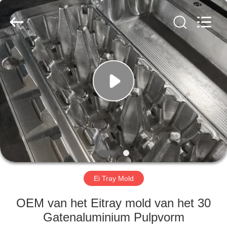
2026
Jinan
Wanyou
Packing
Machinery
Factory.
All
Rights
THUIS
Reserved.
PRODUCTEN
VIDEOS
OVER
ONS
Ei Tray Mold
FABRIEKSREIS
OEM van het Eitray mold van het 30
Gatenaluminium Pulpvorm