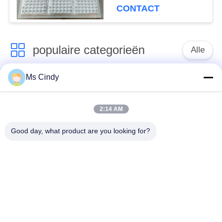
CONTACT
populaire categorieën
Alle
Ms Cindy
Document Ei Tray
productielijn voor
Making Machine
eiertrays
2:14 AM
Eikarton het Maken
klein eidienblad die
Good day, what product are you looking for?
Machine
machine maken
de vormende
machine voor het
machine van de
maken van eiertrays
papierpulp
Machine voor het