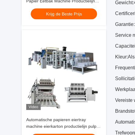
Papier Eetbak Machine Productielijn
Gewicht:
Pulp Molding Fruit Tray Molding Eetbak
Certificer
Krijg de Beste Prijs
Maker Prijs
Garantie:
Service 
Capacitei
Kleur:
Als
Frequent
Sollicitati
Werkplaat
Vereiste
Video
Brandstof
Automatische papieren eiertray
Automati
machine eierkarton productielijn pulp
Trefwoor
gietmachine prijs PLC bestuurd