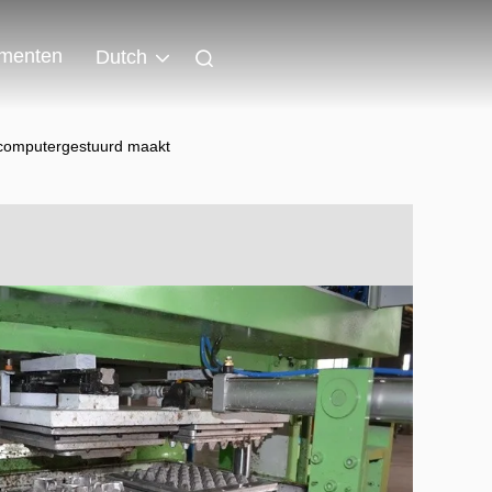
menten
Dutch
 computergestuurd maakt