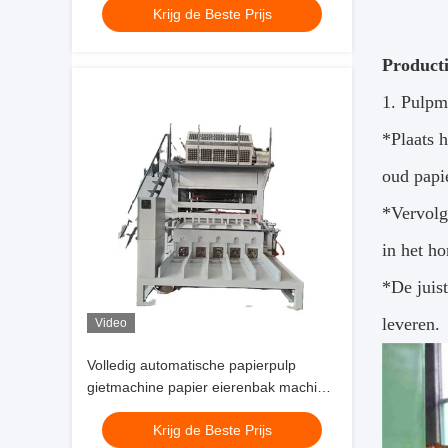
Krijg de Beste Prijs
Producti
1. Pulpm
*
Plaats 
oud papi
*
Vervolg
in het h
*
De juis
leveren.
Video
Volledig automatische papierpulp
gietmachine papier eierenbak machine
Productielijn PLC gecontroleerd Grote
Krijg de Beste Prijs
capaciteit 5 * 8 Vormen Rotatievorming