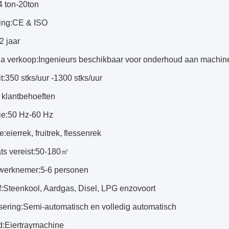
4 ton-20ton
ing:
CE & ISO
2 jaar
na verkoop:
Ingenieurs beschikbaar voor onderhoud aan machine
t:
350 stks/uur -1300 stks/uur
 klantbehoeften
ie:
50 Hz-60 Hz
e:
eierrek, fruitrek, flessenrek
s vereist:
50-180㎡
 werknemer:
5-6 personen
:
Steenkool, Aardgas, Disel, LPG enzovoort
sering:
Semi-automatisch en volledig automatisch
d:
Eiertraymachine