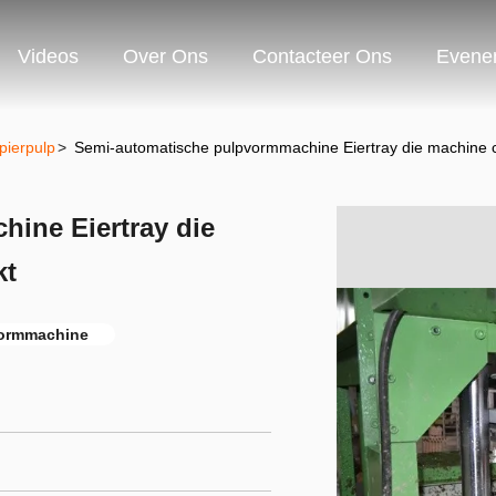
Videos
Over Ons
Contacteer Ons
Evene
ierpulp
>
Semi-automatische pulpvormmachine Eiertray die machine
ine Eiertray die
kt
vormmachine