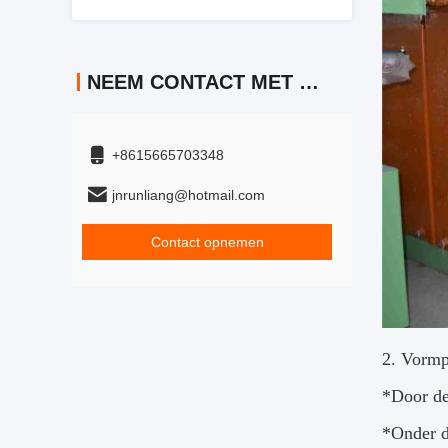
NEEM CONTACT MET ONS OP
+8615665703348
jnrunliang@hotmail.com
Contact opnemen
2. Vormp
*
Door de
*
Onder d