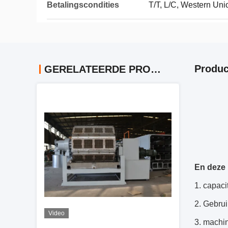
Betalingscondities
T/T, L/C, Western Uni
Produc
GERELATEERDE PRODUCTEN
En deze
1. capaci
2. Gebrui
Video
3. machi