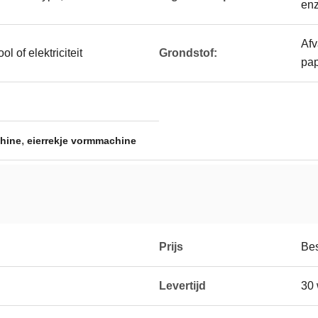
enz
Afv
l of elektriciteit
Grondstof:
pap
,
chine
eierrekje vormmachine
Prijs
Be
Levertijd
30 