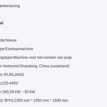
terbesturing
il
de:
Nieuw
ype:
Eiertraymachine
ngstype:
Machine voor het vormen van pulp
an herkomst:
Shandong, China (vasteland)
m: RUNLIANG
:
220-440V
 (W):
28 kW ~ 50 kW
 (L*B*H):
2300 mm * 1950 mm * 1600 mm