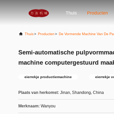
Thuis
Producten
Thuis
>
Producten
>
De Vormende Machine Van De Pap
Semi-automatische pulpvormmach
machine computergestuurd maa
eierrekje productiemachine
eierrekje 
Plaats van herkomst:
Jinan, Shandong, China
Merknaam:
Wanyou