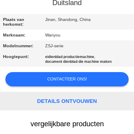
KWALITEITSCONTROLE
Duitsland
CONTACTEER
Plaats van
Jinan, Shandong, China
herkomst:
ONS
Merknaam:
Wanyou
Modelnummer:
ZSJ-serie
NIEUWS
Hoogtepunt:
,
eidienblad productiemachine
document dienblad die machine maken
ALLE
GEVALLEN
CONTACTEER ONS!
VRAAG
DETAILS ONTVOUWEN
EEN
OFFERTE
vergelijkbare producten
AAN