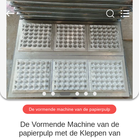
2026
Jinan
Wanyou
Packing
Machinery
Factory.
All
Rights
THUIS
Reserved.
PRODUCTEN
VIDEOS
OVER
ONS
De vormende machine van de papierpulp
FABRIEKSREIS
De Vormende Machine van de
papierpulp met de Kleppen van