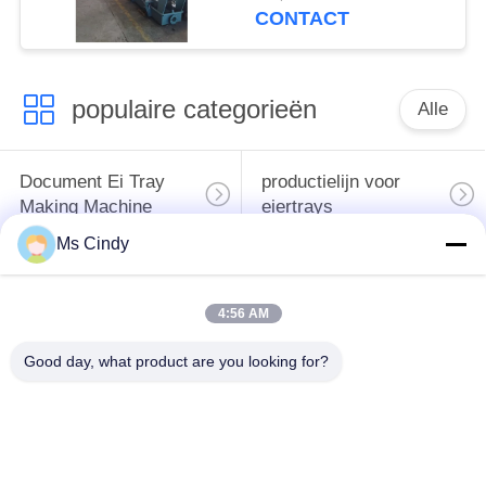
CONTACT
populaire categorieën
Alle
Document Ei Tray
productielijn voor
Making Machine
eiertrays
Ms Cindy
Eikarton het Maken
klein eidienblad die
Machine
machine maken
4:56 AM
de vormende
Good day, what product are you looking for?
machine voor het
machine van de
maken van eiertrays
papierpulp
Machine voor het