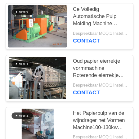
SITEMAP
Ce Volledig
Automatische Pulp
Molding Machine
PRIVACYBELEID
Wijnbak Koffiekopbak
Bespreekbaar MOQ:1 Instellen
Verpakkingsbak
CONTACT
Oud papier eierrekje
vormmachine
Roterende eierrekje
Eierdoosmachine
Bespreekbaar MOQ:1 Instellen
CONTACT
Het Papierpulp van de
wijndrager het Vormen
Machine100-130kw
Macht
Bespreekbaar MOQ:1 Instellen