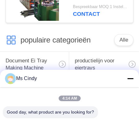
hour Ce geslaagd
Bespreekbaar MOQ:1 Instellen
CONTACT
populaire categorieën
Alle
Document Ei Tray
productielijn voor
Making Machine
eiertrays
Ms Cindy
Eikarton het Maken
klein eidienblad die
Machine
machine maken
4:14 AM
de vormende
Good day, what product are you looking for?
machine voor het
machine van de
maken van eiertrays
papierpulp