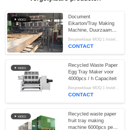
SITEMAP
Document
Eikarton/Tray Making
PRIVACYBELEID
Machine, Duurzaam
Fruit Tray Making
Bespreekbaar MOQ:1 Instellen
Machine
CONTACT
Recycled Waste Paper
Egg Tray Maker voor
4000pcs / h Capaciteit
Bespreekbaar MOQ:1 Instellen
CONTACT
Recycled waste paper
fruit tray making
machine 6000pcs per