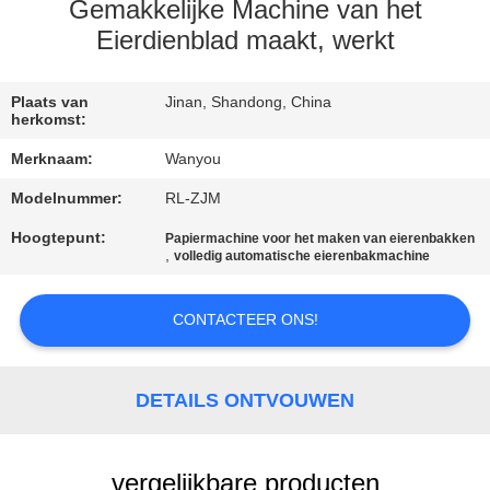
KWALITEITSCONTROLE
Gemakkelijke Machine van het
Eierdienblad maakt, werkt
CONTACTEER
ONS
Plaats van
Jinan, Shandong, China
herkomst:
Merknaam:
Wanyou
NIEUWS
Modelnummer:
RL-ZJM
Hoogtepunt:
ALLE
Papiermachine voor het maken van eierenbakken
,
volledig automatische eierenbakmachine
GEVALLEN
CONTACTEER ONS!
VRAAG
EEN
DETAILS ONTVOUWEN
OFFERTE
AAN
vergelijkbare producten