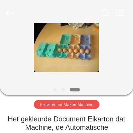
2026
Jinan
Wanyou
Packing
Machinery
Factory.
All
Rights
THUIS
Reserved.
PRODUCTEN
VIDEOS
OVER
ONS
Eikarton het Maken Machine
FABRIEKSREIS
Het gekleurde Document Eikarton dat
Machine, de Automatische