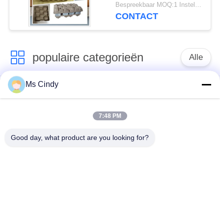
productiesnelheid
Bespreekbaar MOQ:1 Instellen
maakt
CONTACT
populaire categorieën
Alle
Ms Cindy
Document Ei Tray
productielijn voor
Making Machine
eiertrays
7:48 PM
Eikarton het Maken
klein eidienblad die
Good day, what product are you looking for?
Machine
machine maken
de vormende
machine voor het
machine van de
maken van eiertrays
papierpulp