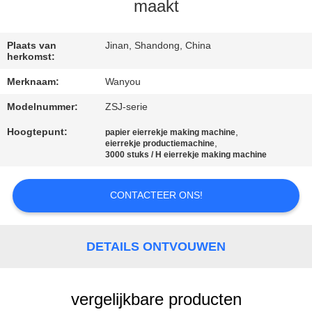
KWALITEITSCONTROLE
maakt
CONTACTEER
Plaats van
Jinan, Shandong, China
herkomst:
ONS
Merknaam:
Wanyou
Modelnummer:
ZSJ-serie
NIEUWS
Hoogtepunt:
,
papier eierrekje making machine
,
eierrekje productiemachine
ALLE
3000 stuks / H eierrekje making machine
GEVALLEN
CONTACTEER ONS!
VRAAG
EEN
DETAILS ONTVOUWEN
OFFERTE
AAN
vergelijkbare producten