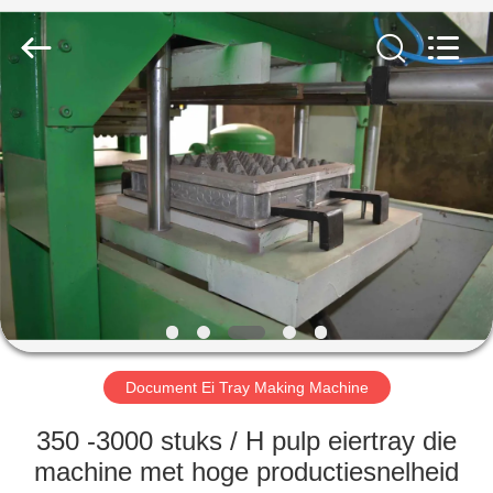
2026
Jinan
Wanyou
Packing
Machinery
Factory.
All
Rights
THUIS
Reserved.
PRODUCTEN
VIDEOS
OVER
ONS
Document Ei Tray Making Machine
FABRIEKSREIS
350 -3000 stuks / H pulp eiertray die
machine met hoge productiesnelheid