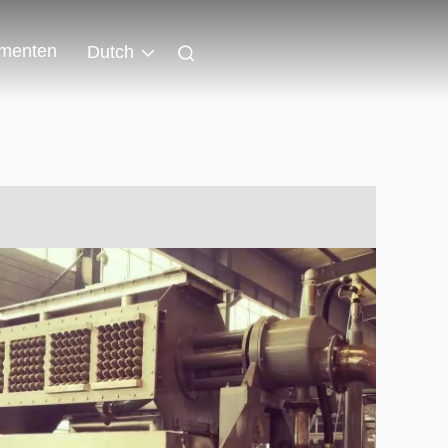
menten
Dutch