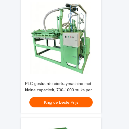
PLC-gestuurde eiertraymachine met
kleine capaciteit, 700-1000 stuks per
uur, voor het maken van eiertrays,
Krijg de Beste Prijs
eierdozen, schoenentrays,
kinderdagbladen en andere trays