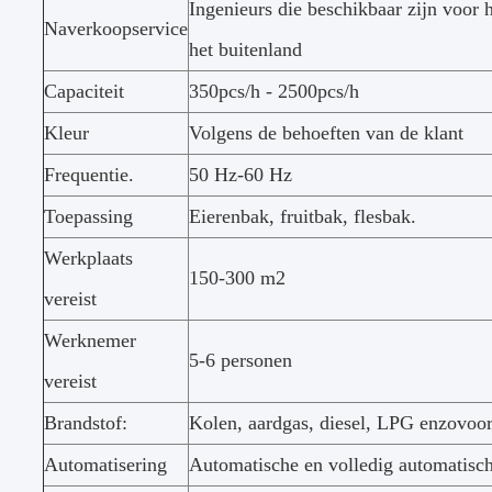
Ingenieurs die beschikbaar zijn voor
Naverkoopservice
het buitenland
Capaciteit
350pcs/h - 2500pcs/h
Kleur
Volgens de behoeften van de klant
Frequentie.
50 Hz-60 Hz
Toepassing
Eierenbak, fruitbak, flesbak.
Werkplaats
150-300 m2
vereist
Werknemer
5-6 personen
vereist
Brandstof:
Kolen, aardgas, diesel, LPG enzovoor
Automatisering
Automatische en volledig automatisc