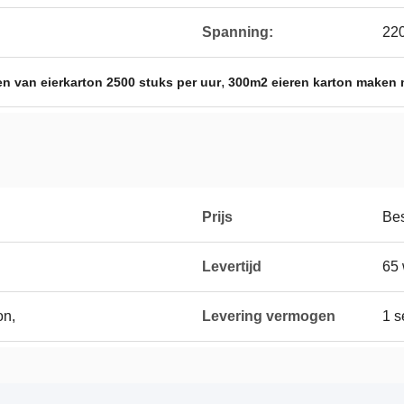
Spanning:
22
,
n van eierkarton 2500 stuks per uur
300m2 eieren karton maken
Prijs
Be
Levertijd
65 
on,
Levering vermogen
1 s