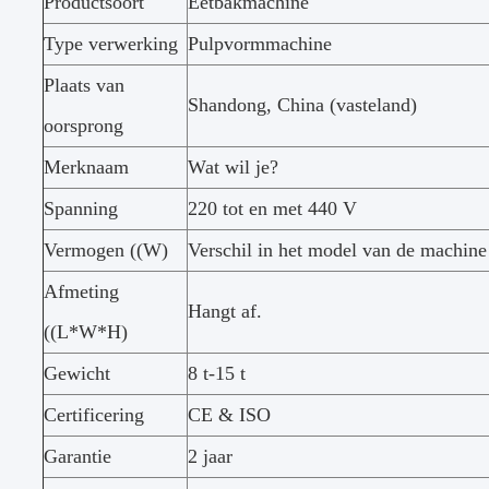
Productsoort
Eetbakmachine
Type verwerking
Pulpvormmachine
Plaats van
Shandong, China (vasteland)
oorsprong
Merknaam
Wat wil je?
Spanning
220 tot en met 440 V
Vermogen ((W)
Verschil in het model van de machine
Afmeting
Hangt af.
((L*W*H)
Gewicht
8 t-15 t
Certificering
CE & ISO
Garantie
2 jaar