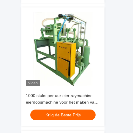
kleine bedrijven idee aluminium malen
Video
1000 stuks per uur eiertraymachine
eierdoosmachine voor het maken van
eiertrays eierdozen schoenentrays
Krijg de Beste Prijs
kinderdagverblijven voor klein zakelijk
idee