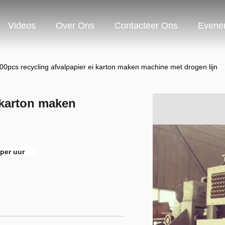
Videos
Over Ons
Contacteer Ons
Evene
00pcs recycling afvalpapier ei karton maken machine met drogen lijn
 karton maken
per uur