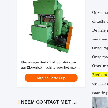
Onze mac
of zelfs
De hele 
werkneme
Onze Pap
Onze mac
Kleine capaciteit 700-1000 stuks per
Onze ma
uur Eierenbakmachine voor het maken
van eierenbakken Eieren kartonnen
Eierkart
Krijg de Beste Prijs
Schoenenbakken Kinderbakken en
we naar 
andere bakken
naar de 
NEEM CONTACT MET ONS OP