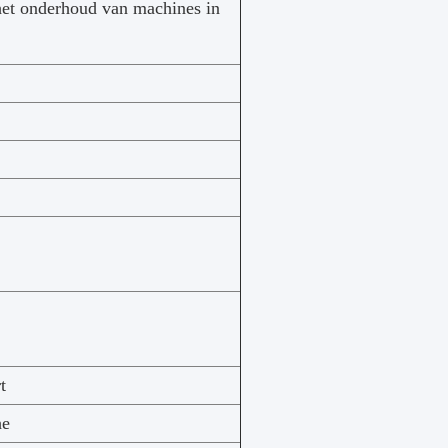
 het onderhoud van machines in
t
he