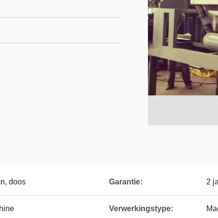
on, doos
Garantie:
2 j
hine
Verwerkingstype:
Mac