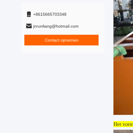
+8615665703348
jnrunliang@hotmail.com
Contact opnemen
Het vorm