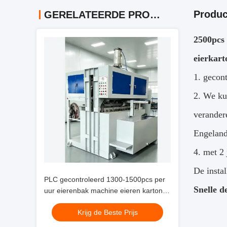
Produc
GERELATEERDE PRODUCTEN
2500pcs 
eierkar
1. gecon
2. We ku
verander
Engeland
4. met 2 
De instal
PLC gecontroleerd 1300-1500pcs per
Snelle d
uur eierenbak machine eieren karton
machine voor het maken van
Krijg de Beste Prijs
eierenbakken eierenbakken
schoenenbakken kinderbakken voor