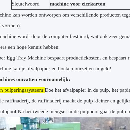
Sleutelwoord
machine voor eierkarton
hine kan worden ontworpen om verschillende producten tegeli
 3 vormen)
machine wordt door de computer bestuurd, wat ook zeer gemakk
rs een hoge kennis hebben.
er Egg Tray Machine bespaart productiekosten, en bespaart r
hine kan je afvalpapier en boeken omzetten in geld!
chines omvatten voornamelijk:
on pulperingssysteem:
Doe het afvalpapier in de pulp, het pap
de raffinaderij, de raffinaderij maakt de pulp kleiner en gel
pulppool.Na het tweede mengsel in de pulppool gaat de pulp 