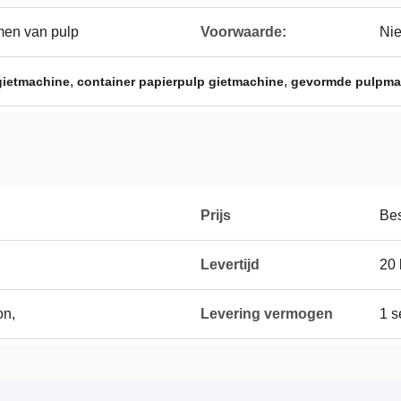
men van pulp
Voorwaarde:
Ni
,
,
gietmachine
container papierpulp gietmachine
gevormde pulpmac
Prijs
Be
Levertijd
20 
on,
Levering vermogen
1 s