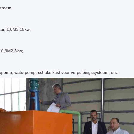
ysteem
aar, 1,0M3,15kw;
, 0,9M2,3kw;
lppomp; waterpomp, schakelkast voor verpulpingssysteem, enz