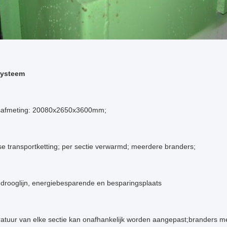
systeem
safmeting: 20080x2650x3600mm;
e transportketting; per sectie verwarmd; meerdere branders;
 drooglijn, energiebesparende en besparingsplaats
tuur van elke sectie kan onafhankelijk worden aangepast;branders met