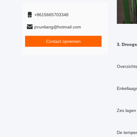
+8615665703348
jnrunliang@hotmail.com
Contact opnemen
3. Droog
Overzicht
Enkellaags
Zes lagen
De tempera