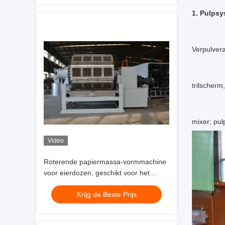
1. Pulps
Verpulver
trilscherm
mixer; pu
Video
Roterende papiermassa-vormmachine
voor eierdozen, geschikt voor het
produceren van eierdozen uit oud
Krijg de Beste Prijs
papier met geavanceerde
vormtechnologie