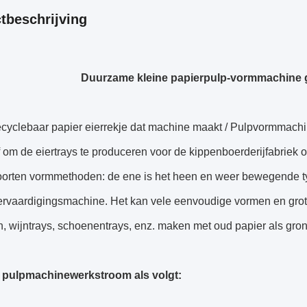
tbeschrijving
Duurzame kleine papierpulp-vormmachine
cyclebaar papier eierrekje dat machine maakt / Pulpvormmachine
 om de eiertrays te produceren voor de kippenboerderijfabriek of
soorten vormmethoden: de ene is het heen en weer bewegende ty
vervaardigingsmachine. Het kan vele eenvoudige vormen en grote
, wijntrays, schoenentrays, enz. maken met oud papier als gron
 pulpmachine
werkstroom als volgt: