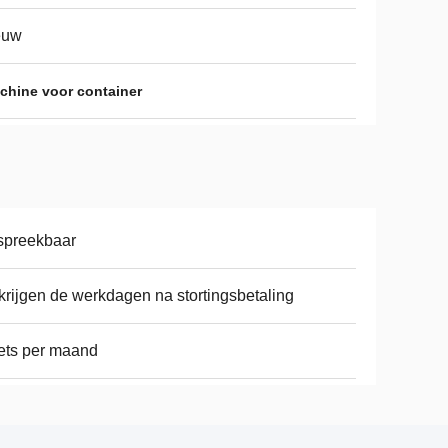
euw
hine voor container
spreekbaar
krijgen de werkdagen na stortingsbetaling
ets per maand