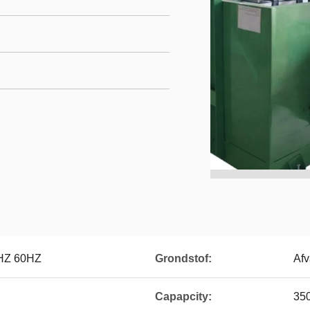
HZ 60HZ
Grondstof:
Afv
Capapcity:
350