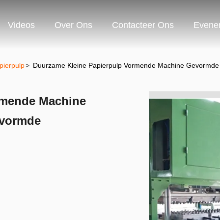
Videos
Over Ons
Contacteer Ons
Evene
ierpulp
>
Duurzame Kleine Papierpulp Vormende Machine Gevormde 
rmende Machine
evormde