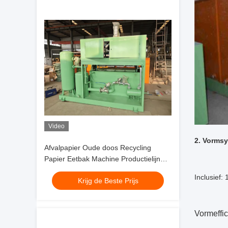
Video
2. Vorms
Afvalpapier Oude doos Recycling
Papier Eetbak Machine Productielijn
Pulp Molding Fruit Tray Molding Eetbak
Inclusief:
Krijg de Beste Prijs
Maker Prijs
Vormeffic