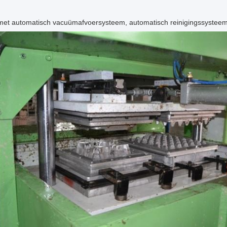
 met automatisch vacuümafvoersysteem, automatisch reinigingssysteem