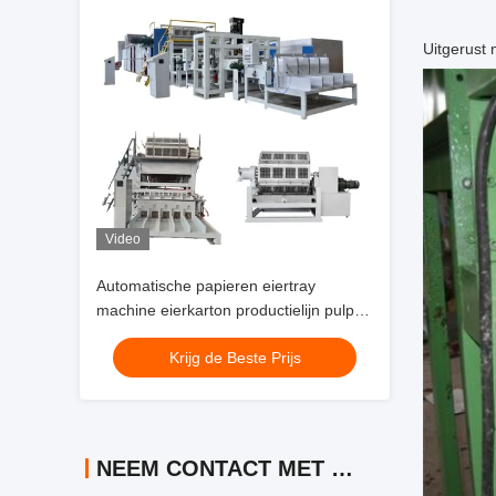
Uitgerust
Video
Automatische papieren eiertray
machine eierkarton productielijn pulp
gietmachine prijs PLC bestuurd
Krijg de Beste Prijs
NEEM CONTACT MET ONS OP