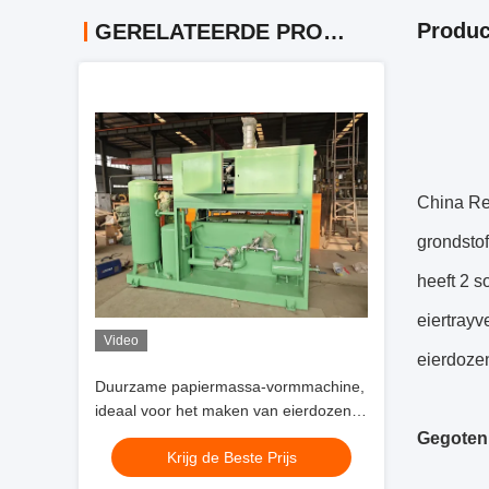
Produc
GERELATEERDE PRODUCTEN
China Re
grondstof
heeft 2 
eiertray
Video
eierdozen
Duurzame papiermassa-vormmachine,
ideaal voor het maken van eierdozen,
appelbakken, schoenenbakken en
Gegoten
Krijg de Beste Prijs
zaaibakken met een heen en weer
gaande eierdoosproductielijn