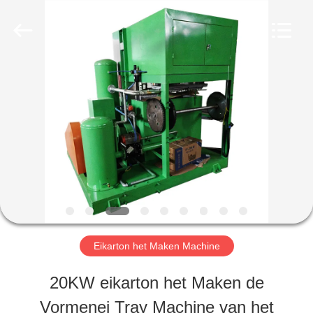
2026
Jinan
Wanyou
Packing
Machinery
Factory.
THUIS
All
Rights
Reserved.
PRODUCTEN
VIDEOS
OVER
Eikarton het Maken Machine
ONS
20KW eikarton het Maken de
Vormenei Tray Machine van het
FABRIEKSREIS