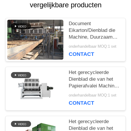
vergelijkbare producten
EEN
OFFERTE
Document
Eikarton/Dienblad die
AAN
Machine, Duurzaam
Fruitdienblad maken
onderhandelbaar MOQ:1 set
die Machine maken
CONTACT
SITEMAP
Het gerecycleerde
PRIVACYBELEID
Dienblad die van het
Papierafvalei Machine
voor de Capaciteit van
onderhandelbaar MOQ:1 set
4000pcs maken/h-
CONTACT
Het gerecycleerde
Dienblad die van het