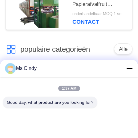
Papierafvalfruit
Machine 6000pcs per
onderhandelbaar MOQ:1 set
Overgegaan Uurce
CONTACT
maken
populaire categorieën
Alle
Ms Cindy
Document Ei Tray
De Productielijn van
Making Machine
het eidienblad
1:37 AM
Eikarton het Maken
klein eidienblad die
Good day, what product are you looking for?
Machine
machine maken
de vormende
Eidienblad dat
machine van de
Machine maakt
papierpulp