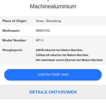
Machinealuminium
KWALITEITSCONTROLE
Place of Origin:
Jinan, Shandong
Merknaam:
WANYOU
CONTACTEER
Model Number:
WY-1
ONS
Hoogtepunt:
,
20KW eikarton het Maken Machine
,
1500pcs/h eikarton het Maken Machine
NIEUWS
Het aluminium vormt Eikarton het Maken Machine
CONTACTEER ONS!
ALLE
GEVALLEN
DETAILS ONTVOUWEN
VRAAG