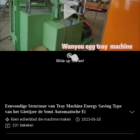
KWALITEITSCONTROLE
CONTACTEER
ONS
NIEUWS
ALLE
GEVALLEN
VRAAG
Eenvoudige Structuur van Tray Machine Energy Saving Type
EEN
van het Gietijzer de Semi Automatische Ei
OFFERTE
klein eidienblad die machine maken
2023-06-20
231 bekeken
AAN