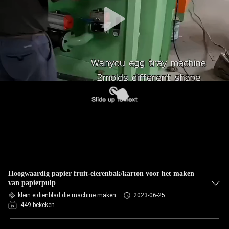
KWALITEITSCONTROLE
CONTACTEER
ONS
NIEUWS
ALLE
GEVALLEN
VRAAG
Hoogwaardig papier fruit-eierenbak/karton voor het maken
EEN
van papierpulp
OFFERTE
klein eidienblad die machine maken
2023-06-25
449 bekeken
AAN