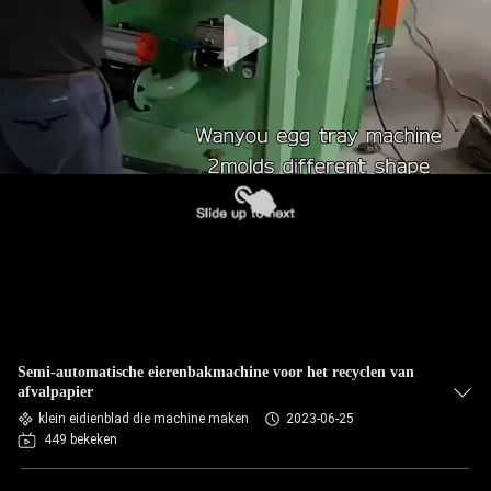
KWALITEITSCONTROLE
CONTACTEER
ONS
NIEUWS
ALLE
GEVALLEN
VRAAG
Semi-automatische eierenbakmachine voor het recyclen van
EEN
afvalpapier
OFFERTE
klein eidienblad die machine maken
2023-06-25
449 bekeken
AAN