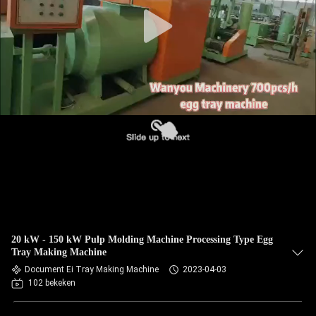
KWALITEITSCONTROLE
CONTACTEER
ONS
NIEUWS
ALLE
GEVALLEN
VRAAG
20 kW - 150 kW Pulp Molding Machine Processing Type Egg
EEN
Tray Making Machine
OFFERTE
Document Ei Tray Making Machine
2023-04-03
102 bekeken
AAN