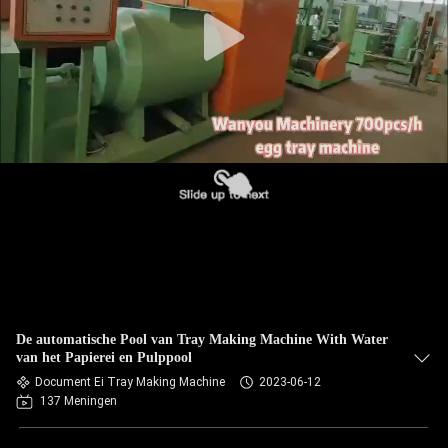
KWALITEITSCONTROLE
CONTACTEER
ONS
NIEUWS
ALLE
GEVALLEN
VRAAG
De automatische Pool van Tray Making Machine With Water
EEN
van het Papierei en Pulppool
OFFERTE
Document Ei Tray Making Machine
2023-06-12
137 Meningen
AAN