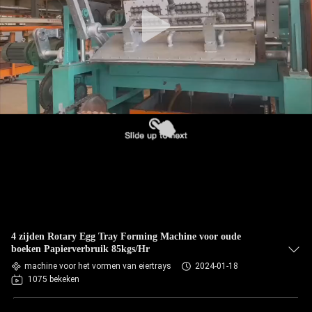
KWALITEITSCONTROLE
CONTACTEER
ONS
NIEUWS
ALLE
GEVALLEN
VRAAG
4 zijden Rotary Egg Tray Forming Machine voor oude
EEN
boeken Papierverbruik 85kgs/Hr
OFFERTE
machine voor het vormen van eiertrays
2024-01-18
1075 bekeken
AAN