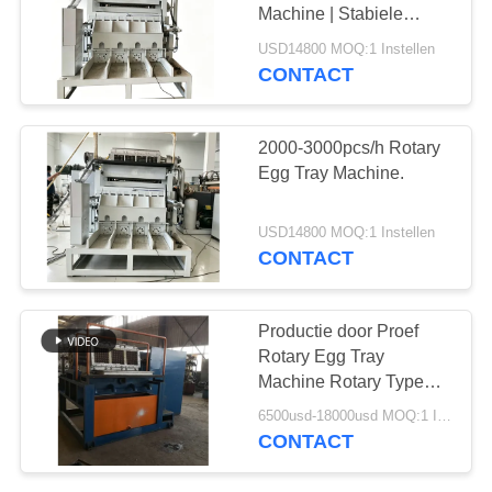
Machine | Stabiele
SITEMAP
apparatuur met
USD14800 MOQ:1 Instellen
gemiddelde capaciteit
CONTACT
voor groeiende
PRIVACYBELEID
fabrieken
2000-3000pcs/h Rotary
Egg Tray Machine.
USD14800 MOQ:1 Instellen
CONTACT
Productie door Proef
Rotary Egg Tray
Machine Rotary Type
Recycled Paper
6500usd-18000usd MOQ:1 Instellen
CONTACT