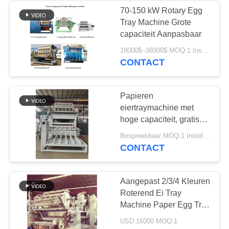
70-150 kW Rotary Egg
Tray Machine Grote
capaciteit Aanpasbaar
18000$--38000$ MOQ:1 Instellen
CONTACT
Papieren
eiertraymachine met
hoge capaciteit, gratis
installatiemodel
Bespreekbaar MOQ:1 Instellen
aangeboden
CONTACT
Aangepast 2/3/4 Kleuren
Roterend Ei Tray
Machine Paper Egg Tray
die tot Machine 30
USD 16000 MOQ:1
maken Gatenei Tray