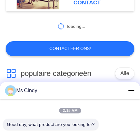
CONTACT
Making
loading...
CONTACTEER ONS!
populaire categorieën
Alle
Ms Cindy
Document Ei Tray
productielijn voor
Making Machine
eiertrays
2:15 AM
Eikarton het Maken
klein eidienblad die
Good day, what product are you looking for?
Machine
machine maken