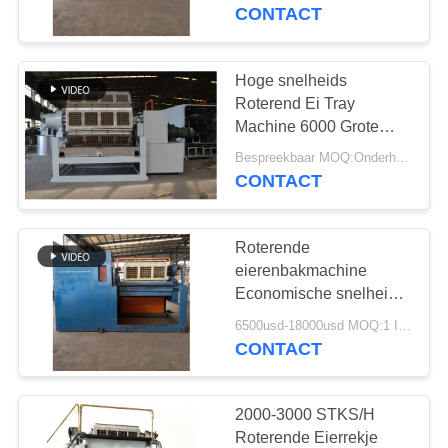
KWALITEITSCONTROLE
CONTACT
CONTACTEER
Hoge snelheids
ONS
Roterend Ei Tray
Machine 6000 Grote
Productiecapaciteit
NIEUWS
Bespreekbaar MOQ:Onderhandeling
CONTACT
ALLE
Roterende
GEVALLEN
eierenbakmachine
Economische snelheid
VRAAG
6s/tijd
6500usd-18000usd MOQ:1 Instellen
Afvalpapierverbruik
CONTACT
EEN
150kg/h-450kg/h
OFFERTE
AAN
2000-3000 STKS/H
Roterende Eierrekje