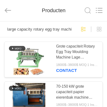
2026
Jinan
Wanyou
Packing
Producten
Machinery
Factory.
All
Rights
THUIS
Reserved.
large capacity rotary egg tray machine
PRODUCTEN
Grote capaciteit Rotary
Egg Tray Moulding
VIDEOS
Machine Lage
energieverbruik
18000$--38000$ MOQ:1 Instellen
OVER
CONTACT
ONS
70-150 kW grote
FABRIEKSREIS
capaciteit papier
eierenbak machine
Rotary Advanced
18000$--38000$ MOQ:1 Instellen