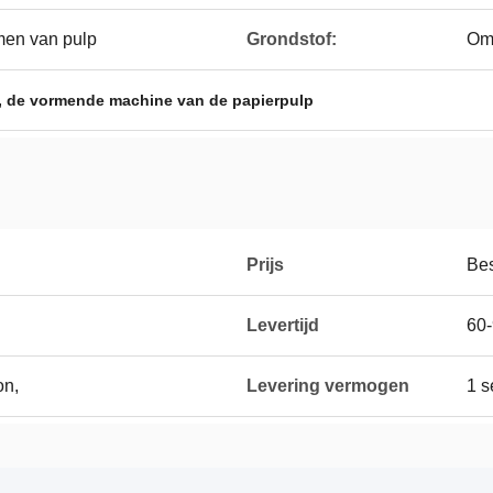
men van pulp
Grondstof:
Om 
,
de vormende machine van de papierpulp
Prijs
Be
Levertijd
60-
on,
Levering vermogen
1 s