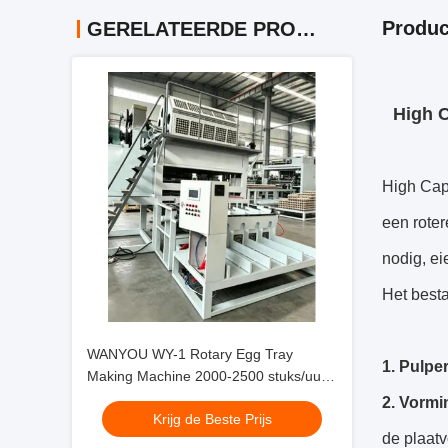
Produc
GERELATEERDE PRODUCTEN
High C
High Capa
een roter
nodig, ei
Het besta
WANYOU WY-1 Rotary Egg Tray
1.
Pulpe
Making Machine 2000-2500 stuks/uur
Recycled Paper Pulp Molding for
2. Vorm
Krijg de Beste Prijs
Serbian Poultry Farm Egg Tray
de plaatv
Productielijn