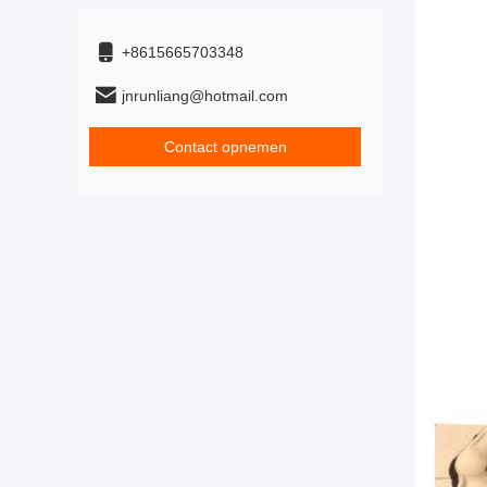
+8615665703348
jnrunliang@hotmail.com
Contact opnemen