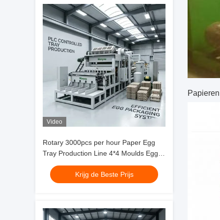
Papieren
Video
Rotary 3000pcs per hour Paper Egg
Tray Production Line 4*4 Moulds Egg
Tray Machine met Complete Pulping
Krijg de Beste Prijs
Forming Drying en Automatic Stacking
Systems