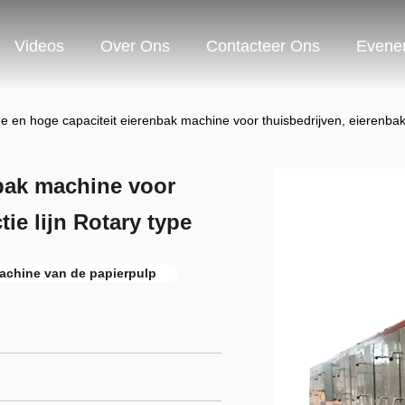
Videos
Over Ons
Contacteer Ons
Evene
ne en hoge capaciteit eierenbak machine voor thuisbedrijven, eierenbak 
nbak machine voor
ie lijn Rotary type
chine van de papierpulp