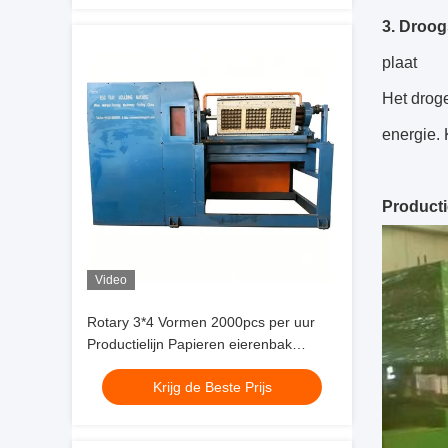
3. Droo
plaat
Het droge
energie. 
Producti
Video
Rotary 3*4 Vormen 2000pcs per uur
Productielijn Papieren eierenbak
Eierenbak Machine met volledige
Krijg de Beste Prijs
pulpvormende drogen en automatische
stapelsystemen