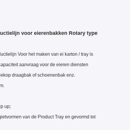
ctielijn voor eierenbakken Rotary type
ielijn Voor het maken van ei karton / tray is
capaciteit aanvraag voor de eieren diensten
ffiekop draagbak of schoenenbak enz.
m.
lp up;
 gietvormen van de Product Tray en gevormd tot