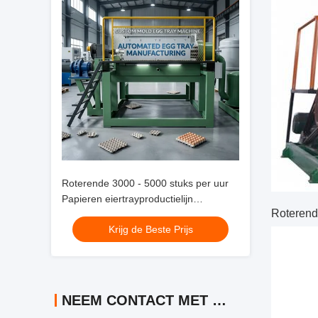
Roterende 3000 - 5000 stuks per uur
Papieren eiertrayproductielijn
Roterend
Eiertraymachine met volledige
Krijg de Beste Prijs
pulpvorming, drogen en automatische
stapelsystemen
NEEM CONTACT MET ONS OP