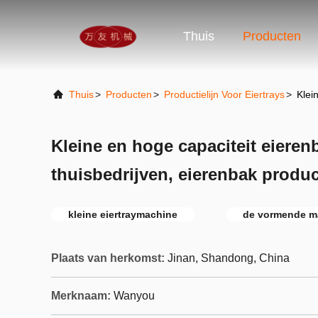
Thuis
Producten
Thuis
>
Producten
>
Productielijn Voor Eiertrays
>
Klei
Kleine en hoge capaciteit eiere
thuisbedrijven, eierenbak product
kleine eiertraymachine
de vormende ma
Plaats van herkomst:
Jinan, Shandong, China
Merknaam:
Wanyou