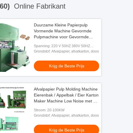
160)
Online Fabrikant
Duurzame Kleine Papierpulp
Vormende Machine Gevormde
Pulpmachine voor Gevormde
Pulpcontainer
Spanning: 220 V 50HZ 380V 50HZ
60HZ
Grondstof: Afvalpapier, afvalkarton, doos
Krijg de Beste Prijs
Afvalpapier Pulp Molding Machine
Eierenbak / Appelbak / Eier Karton
Maker Machine Low Noise met 1
jaar garantie
Stroom: 20-100KW
Grondstof: Afvalpapier, afvalkarton, doos
Krijg de Beste Prijs