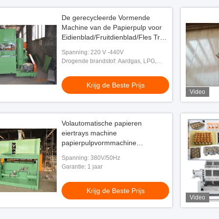
De gerecycleerde Vormende
Machine van de Papierpulp voor
Eidienblad/Fruitdienblad/Fles Tray
Making
Spanning: 220 V -440V
Drogende brandstof: Aardgas, LPG,
Steenkool, Elektriciteit
Krijg de Beste Prijs
Video
Volautomatische papieren
eiertrays machine
papierpulpvormmachine
aangepaste mallen
Spanning: 380V/50Hz
Garantie: 1 jaar
Krijg de Beste Prijs
Video