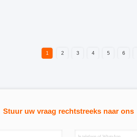
1
2
3
4
5
6
Stuur uw vraag rechtstreeks naar ons