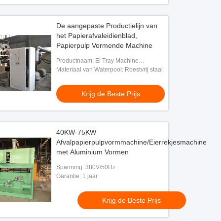
De aangepaste Productielijn van
het Papierafvaleidienblad,
Papierpulp Vormende Machine
Productnaam: Ei Tray Machine
Production Line
Materiaal van Waterpool: Roestvrij staal
Krijg de Beste Prijs
40KW-75KW
Afvalpapierpulpvormmachine/Eierrekjesmachine
met Aluminium Vormen
Spanning: 380V/50Hz
Garantie: 1 jaar
Krijg de Beste Prijs