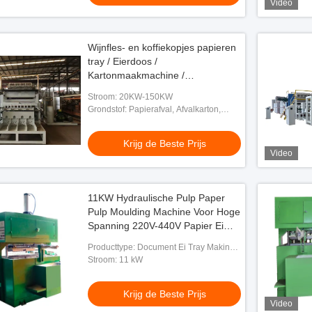
Video
Wijnfles- en koffiekopjes papieren
tray / Eierdoos /
Kartonmaakmachine /
Papierpulpvormmachine
Stroom: 20KW-150KW
Grondstof: Papierafval, Afvalkarton,
Karton, Boeken enz.
Krijg de Beste Prijs
Video
11KW Hydraulische Pulp Paper
Pulp Moulding Machine Voor Hoge
Spanning 220V-440V Papier Ei
Tray Carton En Apple Tray Drogen
Producttype: Document Ei Tray Making
Machine
Stroom: 11 kW
Krijg de Beste Prijs
Video