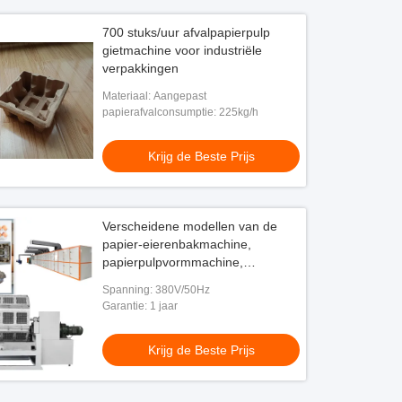
700 stuks/uur afvalpapierpulp
gietmachine voor industriële
verpakkingen
Materiaal: Aangepast
papierafvalconsumptie: 225kg/h
Krijg de Beste Prijs
Verscheidene modellen van de
papier-eierenbakmachine,
papierpulpvormmachine,
aangepaste vormen
Spanning: 380V/50Hz
Garantie: 1 jaar
Krijg de Beste Prijs