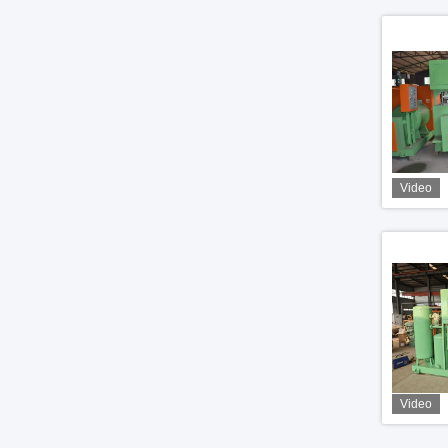
Video
Video