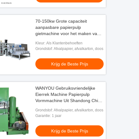
70-150kw Grote capaciteit
aanpasbare papierpulp
gietmachine voor het maken van
eierenbakken
Kleur: Als Klantenbehoeften
Grondstof: Afvalpapier, afvalkarton, doos
Krijg de Beste Prijs
WANYOU Gebruiksvriendelijke
Eierrek Machine Papierpulp
Vormmachine Uit Shandong China
Semi-automatisch PLC Gestuurd
Grondstof: Afvalpapier, afvalkarton, doos
Garantie: 1 jaar
Krijg de Beste Prijs