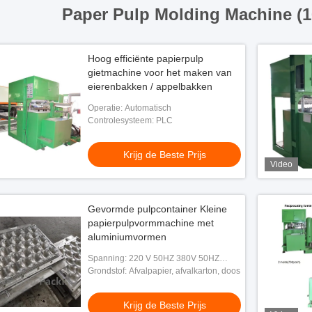
Paper Pulp Molding Machine (
Hoog efficiënte papierpulp
gietmachine voor het maken van
eierenbakken / appelbakken
Operatie: Automatisch
Controlesysteem: PLC
Krijg de Beste Prijs
Video
Gevormde pulpcontainer Kleine
papierpulpvormmachine met
aluminiumvormen
Spanning: 220 V 50HZ 380V 50HZ
60HZ
Grondstof: Afvalpapier, afvalkarton, doos
Krijg de Beste Prijs