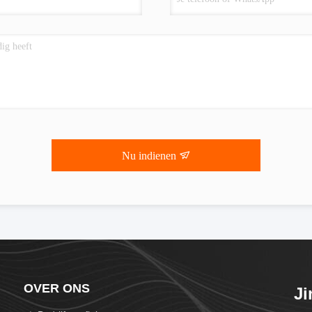
Nu indienen
OVER ONS
Ji