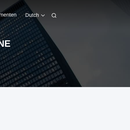
menten
Dutch
NE