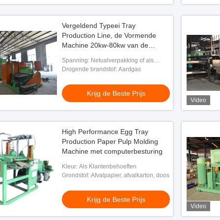
Vergeldend Typeei Tray
Production Line, de Vormende
Machine 20kw-80kw van de
Papierpulp
Spanning: Netualverpakking of als
verzoek van de klant
Drogende brandstof: Aardgas
Krijg de Beste Prijs
Video
High Performance Egg Tray
Production Paper Pulp Molding
Machine met computerbesturing
Kleur: Als Klantenbehoeften
Grondstof: Afvalpapier, afvalkarton, doos
Krijg de Beste Prijs
Video