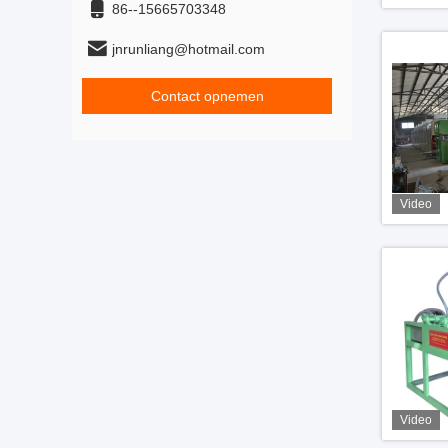
86--15665703348
jnrunliang@hotmail.com
Contact opnemen
Video
Video