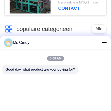
Egg Tray Productie
Bespreekbaar MOQ:1 Instellen
CONTACT
populaire categorieën
Alle
Ms Cindy
Document Ei Tray
productielijn voor
Making Machine
eiertrays
5:08 AM
Eikarton het Maken
klein eidienblad die
Good day, what product are you looking for?
Machine
machine maken
de vormende
machine voor het
machine van de
maken van eiertrays
papierpulp