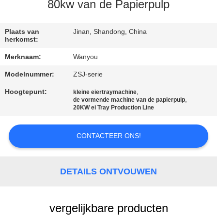
KWALITEITSCONTROLE
80kw van de Papierpulp
CONTACTEER
Plaats van
Jinan, Shandong, China
herkomst:
ONS
Merknaam:
Wanyou
Modelnummer:
ZSJ-serie
NIEUWS
Hoogtepunt:
,
kleine eiertraymachine
,
de vormende machine van de papierpulp
ALLE
20KW ei Tray Production Line
GEVALLEN
CONTACTEER ONS!
VRAAG
EEN
DETAILS ONTVOUWEN
OFFERTE
AAN
vergelijkbare producten