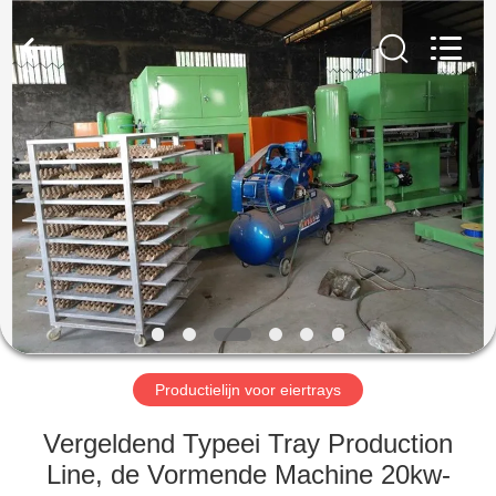
2026
Jinan
Wanyou
Packing
Machinery
Factory.
All
Rights
THUIS
Reserved.
PRODUCTEN
VIDEOS
OVER
ONS
Productielijn voor eiertrays
FABRIEKSREIS
Vergeldend Typeei Tray Production
Line, de Vormende Machine 20kw-