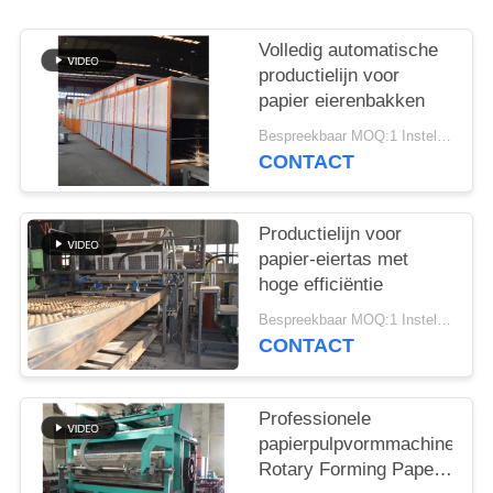
SITEMAP
Volledig automatische
productielijn voor
papier eierenbakken
PRIVACYBELEID
Bespreekbaar MOQ:1 Instellen
CONTACT
Productielijn voor
papier-eiertas met
hoge efficiëntie
Bespreekbaar MOQ:1 Instellen
CONTACT
Professionele
papierpulpvormmachines
Rotary Forming Paper