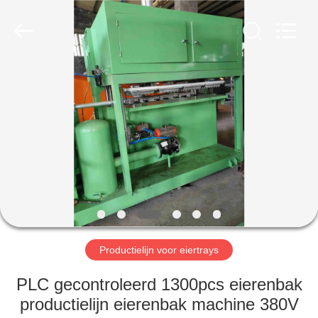
2026
Jinan
Wanyou
Packing
Machinery
Factory.
All
Rights
THUIS
Reserved.
PRODUCTEN
VIDEOS
OVER
ONS
Productielijn voor eiertrays
FABRIEKSREIS
PLC gecontroleerd 1300pcs eierenbak
productielijn eierenbak machine 380V