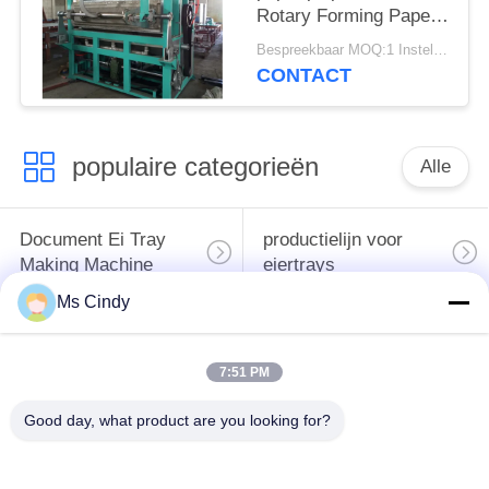
Rotary Forming Paper
Egg Tray Productie
Bespreekbaar MOQ:1 Instellen
CONTACT
populaire categorieën
Alle
Document Ei Tray
productielijn voor
Making Machine
eiertrays
Ms Cindy
Eikarton het Maken
klein eidienblad die
Machine
machine maken
7:51 PM
de vormende
Good day, what product are you looking for?
machine voor het
machine van de
maken van eiertrays
papierpulp