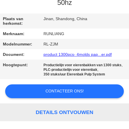
KWALITEITSCONTROLE
50hz
CONTACTEER
Plaats van
Jinan, Shandong, China
herkomst:
ONS
Merknaam:
RUNLIANG
Modelnummer:
RL-ZJM
NIEUWS
Document:
product 1300pcs- 4molds pap...er.pdf
ALLE
Hoogtepunt:
,
Productielijn voor eierenbakken van 1300 stuks
,
PLC-productielijn voor eierenbak
GEVALLEN
350 stuks/uur Eierenbak Pulp System
VRAAG
CONTACTEER ONS!
EEN
OFFERTE
DETAILS ONTVOUWEN
AAN