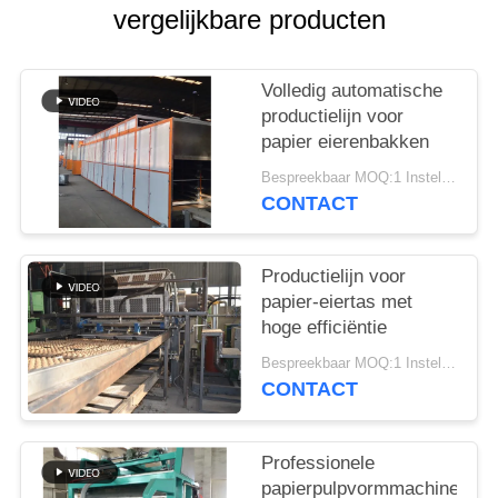
vergelijkbare producten
SITEMAP
Volledig automatische
PRIVACYBELEID
productielijn voor
papier eierenbakken
Bespreekbaar MOQ:1 Instellen
CONTACT
Productielijn voor
papier-eiertas met
hoge efficiëntie
Bespreekbaar MOQ:1 Instellen
CONTACT
Professionele
papierpulpvormmachines