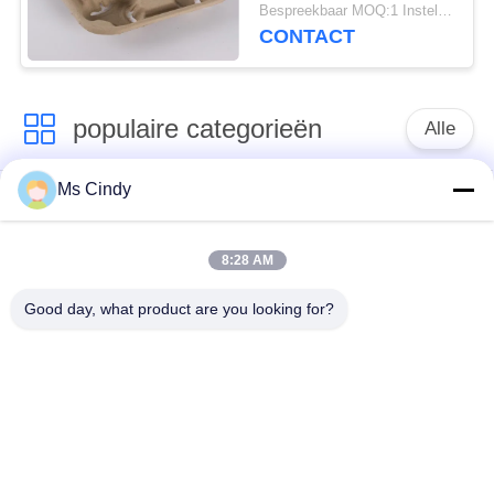
grote capaciteit
Bespreekbaar MOQ:1 Instellen
CONTACT
populaire categorieën
Alle
Ms Cindy
Document Ei Tray
productielijn voor
Making Machine
eiertrays
8:28 AM
Eikarton het Maken
klein eidienblad die
Good day, what product are you looking for?
Machine
machine maken
de vormende
machine voor het
machine van de
maken van eiertrays
papierpulp