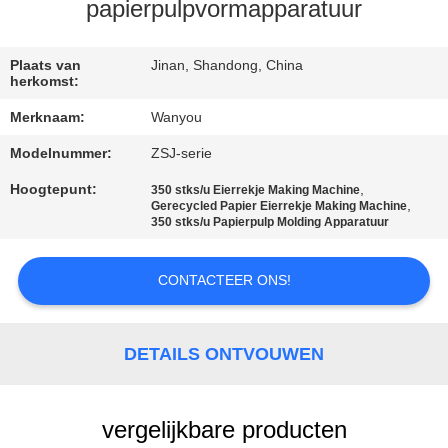
KWALITEITSCONTROLE
papierpulpvormapparatuur
CONTACTEER
Plaats van
Jinan, Shandong, China
herkomst:
ONS
Merknaam:
Wanyou
Modelnummer:
ZSJ-serie
NIEUWS
Hoogtepunt:
,
350 stks/u Eierrekje Making Machine
,
Gerecycled Papier Eierrekje Making Machine
ALLE
350 stks/u Papierpulp Molding Apparatuur
GEVALLEN
CONTACTEER ONS!
VRAAG
EEN
DETAILS ONTVOUWEN
OFFERTE
AAN
vergelijkbare producten