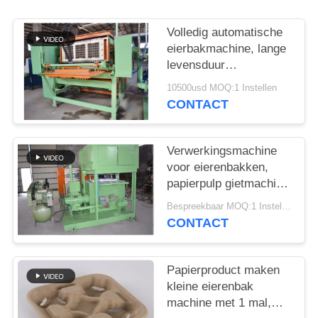
SITEMAP
Volledig automatische
eierbakmachine, lange
levensduur
PRIVACYBELEID
eiendoosmachine
10500usd MOQ:1 Instellen
CONTACT
Verwerkingsmachine
voor eierenbakken,
papierpulp gietmachine
met droogsysteem
Bespreekbaar MOQ:1 Instellen
CONTACT
Papierproduct maken
kleine eierenbak
machine met 1 mal,