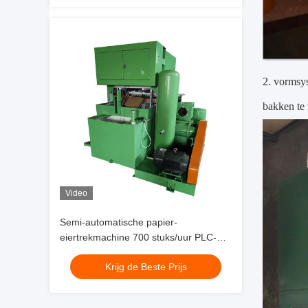
2. vormsys
bakken te
Video
Semi-automatische papier-
eiertrekmachine 700 stuks/uur PLC-
gestuurd
Krijg de Beste Prijs