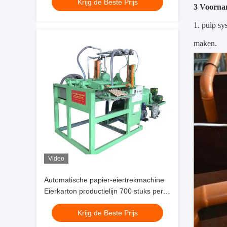
Krijg de Beste Prijs
3 Voornam
1. pulp sy
maken.
Video
Automatische papier-eiertrekmachine
Eierkarton productielijn 700 stuks per
uur PLC gecontroleerd met aluminium
Krijg de Beste Prijs
malen