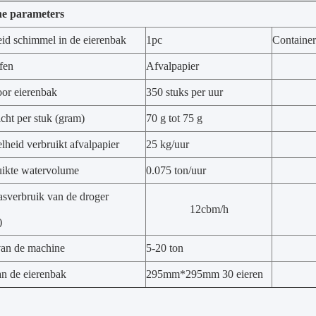
he parameters
id schimmel in de eierenbak
1pc
Container
fen
Afvalpapier
oor eierenbak
350 stuks per uur
cht per stuk (gram)
70 g tot 75 g
heid verbruikt afvalpapier
25 kg/uur
uikte watervolume
0.075 ton/uur
asverbruik van de droger
12cbm/h
)
an de machine
5-20 ton
an de eierenbak
295mm*295mm 30 eieren