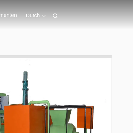
menten
Dutch