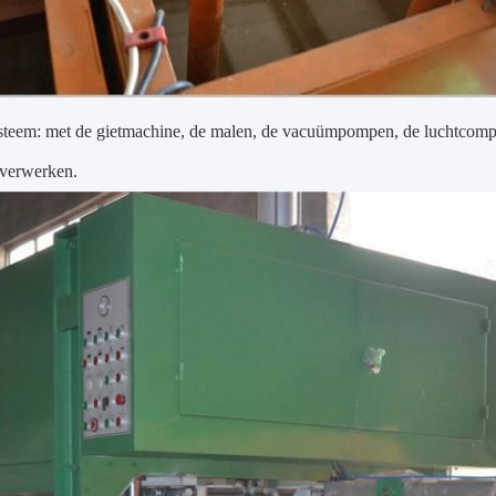
teem: met de gietmachine, de malen, de vacuümpompen, de luchtcompres
 verwerken.