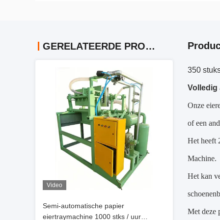
Produc
GERELATEERDE PRODUCTEN
350 stuks
Volledig
Onze eier
of een and
Het heeft
Machine.
Het kan ve
Video
schoenenba
Semi-automatische papier
Met deze p
eiertraymachine 1000 stks / uur