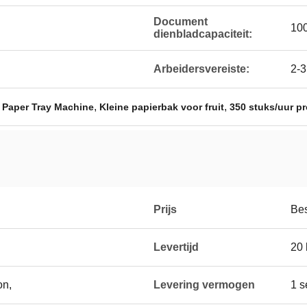
Document
100
dienbladcapaciteit:
Arbeidersvereiste:
2-3
,
,
t Paper Tray Machine
Kleine papierbak voor fruit
350 stuks/uur pr
Prijs
Be
Levertijd
20 
on,
Levering vermogen
1 s