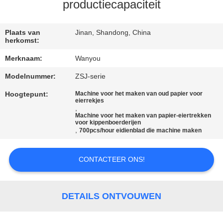
KWALITEITSCONTROLE
productiecapaciteit
CONTACTEER
Plaats van
Jinan, Shandong, China
herkomst:
ONS
Merknaam:
Wanyou
Modelnummer:
ZSJ-serie
NIEUWS
Hoogtepunt:
Machine voor het maken van oud papier voor
eierrekjes
,
ALLE
Machine voor het maken van papier-eiertrekken
voor kippenboerderijen
GEVALLEN
,
700pcs/hour eidienblad die machine maken
VRAAG
CONTACTEER ONS!
EEN
OFFERTE
DETAILS ONTVOUWEN
AAN