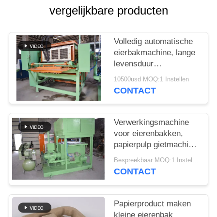
vergelijkbare producten
SITEMAP
Volledig automatische
PRIVACYBELEID
eierbakmachine, lange
levensduur
eiendoosmachine
10500usd MOQ:1 Instellen
CONTACT
Verwerkingsmachine
voor eierenbakken,
papierpulp gietmachine
met droogsysteem
Bespreekbaar MOQ:1 Instellen
CONTACT
Papierproduct maken
kleine eierenbak