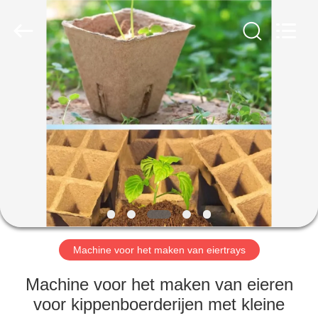
2026
Jinan
Wanyou
Packing
Machinery
Factory.
All
Rights
THUIS
Reserved.
PRODUCTEN
VIDEOS
OVER
ONS
Machine voor het maken van eiertrays
FABRIEKSREIS
Machine voor het maken van eieren
voor kippenboerderijen met kleine