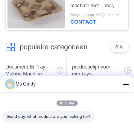
machine met 1 mal,
grote capaciteit
Bespreekbaar MOQ:1 Instellen
CONTACT
populaire categorieën
Alle
Document Ei Tray
productielijn voor
Making Machine
eiertrays
Ms Cindy
Eikarton het Maken
klein eidienblad die
Machine
machine maken
8:38 AM
de vormende
Good day, what product are you looking for?
machine voor het
machine van de
maken van eiertrays
papierpulp