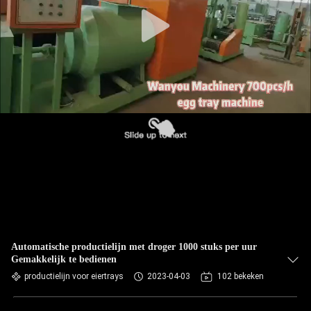
KWALITEITSCONTROLE
CONTACTEER
ONS
NIEUWS
ALLE
GEVALLEN
VRAAG
EEN
Automatische productielijn met droger 1000 stuks per uur
Gemakkelijk te bedienen
OFFERTE
productielijn voor eiertrays
2023-04-03
102 bekeken
AAN