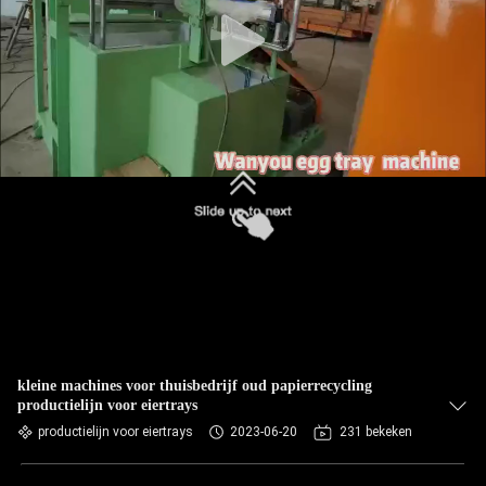
KWALITEITSCONTROLE
CONTACTEER
ONS
NIEUWS
ALLE
GEVALLEN
VRAAG
EEN
kleine machines voor thuisbedrijf oud papierrecycling
productielijn voor eiertrays
OFFERTE
productielijn voor eiertrays
2023-06-20
231 bekeken
AAN