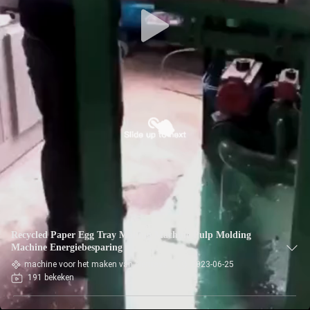
KWALITEITSCONTROLE
CONTACTEER
ONS
NIEUWS
ALLE
GEVALLEN
VRAAG
Recycled Paper Egg Tray Making Machine Pulp Molding
EEN
Machine Energiebesparing
OFFERTE
machine voor het maken van eiertrays
2023-06-25
191 bekeken
AAN