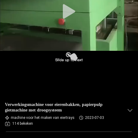
KWALITEITSCONTROLE
CONTACTEER
ONS
NIEUWS
ALLE
GEVALLEN
VRAAG
Verwerkingsmachine voor eierenbakken, papierpulp
EEN
gietmachine met droogsysteem
OFFERTE
machine voor het maken van eiertrays
2023-07-03
114 bekeken
AAN