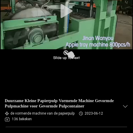
KWALITEITSCONTROLE
CONTACTEER
ONS
NIEUWS
ALLE
GEVALLEN
VRAAG
Duurzame Kleine Papierpulp Vormende Machine Gevormde
EEN
Pulpmachine voor Gevormde Pulpcontainer
OFFERTE
de vormende machine van de papierpulp
2023-06-12
136 bekeken
AAN