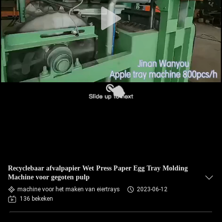
KWALITEITSCONTROLE
CONTACTEER
ONS
NIEUWS
ALLE
GEVALLEN
VRAAG
Recyclebaar afvalpapier Wet Press Paper Egg Tray Molding
EEN
Machine voor gegoten pulp
OFFERTE
machine voor het maken van eiertrays
2023-06-12
136 bekeken
AAN