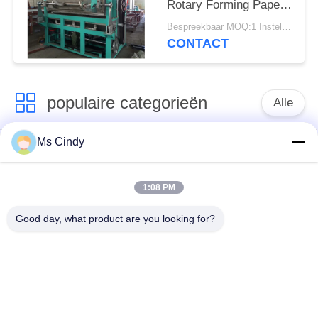
Rotary Forming Paper
Egg Tray Productie
Bespreekbaar MOQ:1 Instellen
CONTACT
populaire categorieën
Alle
Ms Cindy
Document Ei Tray
productielijn voor
Making Machine
eiertrays
1:08 PM
Eikarton het Maken
klein eidienblad die
Good day, what product are you looking for?
Machine
machine maken
de vormende
machine voor het
machine van de
maken van eiertrays
papierpulp