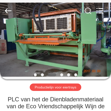
2026
Jinan
Wanyou
Packing
Machinery
Factory.
All
Rights
THUIS
Reserved.
PRODUCTEN
VIDEOS
OVER
ONS
Productielijn voor eiertrays
FABRIEKSREIS
PLC van het de Dienbladenmateriaal
van de Eco Vriendschappelijk Wijn de