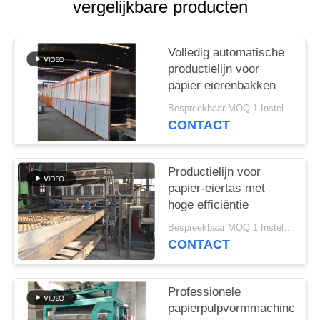
vergelijkbare producten
SITEMAP
Volledig automatische
PRIVACYBELEID
productielijn voor
papier eierenbakken
Bespreekbaar MOQ:1 Instellen
CONTACT
Productielijn voor
papier-eiertas met
hoge efficiëntie
Bespreekbaar MOQ:1 Instellen
CONTACT
Professionele
papierpulpvormmachines