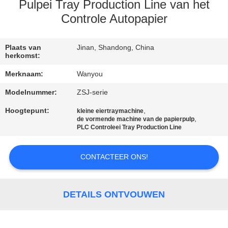
KWALITEITSCONTROLE
Pulpei Tray Production Line van het
Controle Autopapier
CONTACTEER
ONS
Plaats van
Jinan, Shandong, China
herkomst:
Merknaam:
Wanyou
NIEUWS
Modelnummer:
ZSJ-serie
Hoogtepunt:
,
ALLE
kleine eiertraymachine
,
de vormende machine van de papierpulp
PLC Controleei Tray Production Line
GEVALLEN
CONTACTEER ONS!
VRAAG
EEN
DETAILS ONTVOUWEN
OFFERTE
AAN