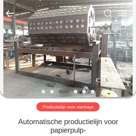
2026
Jinan
Wanyou
Packing
Machinery
Factory.
All
Rights
THUIS
Reserved.
PRODUCTEN
VIDEOS
OVER
ONS
Productielijn voor eiertrays
FABRIEKSREIS
Automatische productielijn voor
papierpulp-