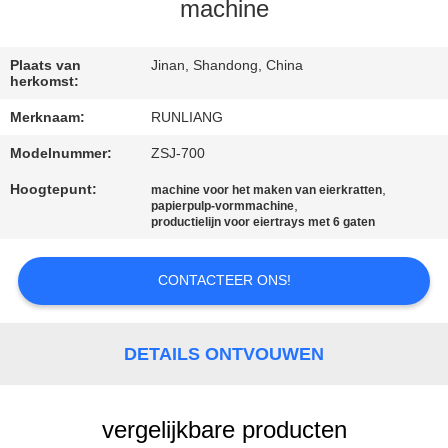
KWALITEITSCONTROLE
machine
CONTACTEER
Plaats van
Jinan, Shandong, China
herkomst:
ONS
Merknaam:
RUNLIANG
Modelnummer:
ZSJ-700
NIEUWS
Hoogtepunt:
,
machine voor het maken van eierkratten
,
papierpulp-vormmachine
ALLE
productielijn voor eiertrays met 6 gaten
GEVALLEN
CONTACTEER ONS!
VRAAG
EEN
DETAILS ONTVOUWEN
OFFERTE
AAN
vergelijkbare producten