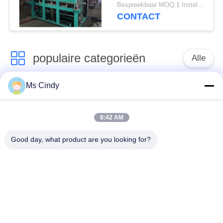
Egg Tray Productie
Bespreekbaar MOQ:1 Instellen
CONTACT
populaire categorieën
Alle
Ms Cindy
Document Ei Tray
productielijn voor
Making Machine
eiertrays
8:42 AM
Eikarton het Maken
klein eidienblad die
Good day, what product are you looking for?
Machine
machine maken
de vormende
machine voor het
machine van de
maken van eiertrays
papierpulp