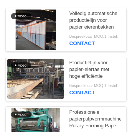
SITEMAP
Volledig automatische
productielijn voor
papier eierenbakken
PRIVACYBELEID
Bespreekbaar MOQ:1 Instellen
CONTACT
Productielijn voor
papier-eiertas met
hoge efficiëntie
Bespreekbaar MOQ:1 Instellen
CONTACT
Professionele
papierpulpvormmachines
Rotary Forming Paper