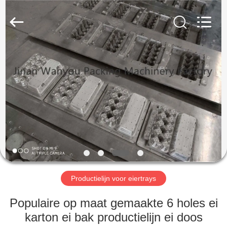
2026
Jinan
Wanyou
Packing
Machinery
Factory.
All
Rights
THUIS
Reserved.
PRODUCTEN
VIDEOS
OVER
ONS
Productielijn voor eiertrays
FABRIEKSREIS
Populaire op maat gemaakte 6 holes ei
karton ei bak productielijn ei doos