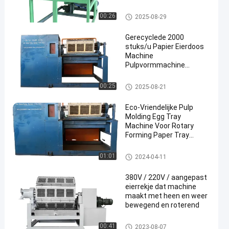
Eierrekjes Productielijn
met PLC-besturing
Ei Tray Packaging Machine
00:26
2025-08-29
Gerecyclede 2000
stuks/u Papier Eierdoos
Machine
Pulpvormmachine
Pulpbakken Machine
machine voor het maken van e
00:25
2025-08-21
iertrays
Eco-Vriendelijke Pulp
Molding Egg Tray
Machine Voor Rotary
Forming Paper Tray
Manufacturing
Roterend Ei Tray Machine
01:01
2024-04-11
380V / 220V / aangepast
eierrekje dat machine
maakt met heen en weer
bewegend en roterend
machine voor het maken van e
00:41
2023-08-07