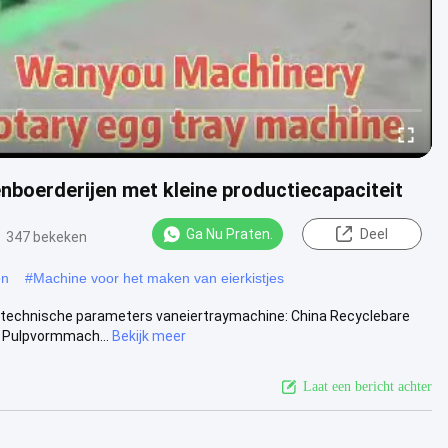
nboerderijen met kleine productiecapaciteit
Ga Nu Praten.
Deel
347 bekeken
en
#
Machine voor het maken van eierkistjes
 Ttechnische parameters vaneiertraymachine: China Recyclebare
 Pulpvormmach...
Bekijk meer
Laat een bericht achter