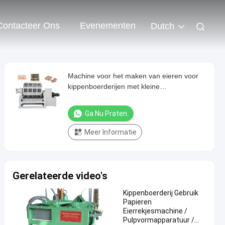
Contacteer Ons
Evenementen
Dutch
Machine voor het maken van eieren voor
kippenboerderijen met kleine
productiecapaciteit
Ga Nu Praten.
Meer Informatie
Gerelateerde video's
Kippenboerderij Gebruik
Papieren
Eierrekjesmachine /
Pulpvormapparatuur /